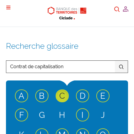
Mon
Recherc
Menu
Recherche glossaire
Rechercher dans le glossaire
entrée active
entrée active
entrée active
entrée activ
entrée 
A
B
C
D
E
entrée active
entrée active
F
G
H
I
J