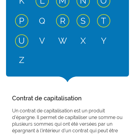
entrée active
entrée active
entrée activ
entrée 
K
L
M
N
O
entrée active
entrée active
entrée active
entrée 
P
Q
R
S
T
entrée active
U
V
W
X
Y
Z
Contrat de capitalisation
Un contrat de capitalisation est un produit
d'épargne. Il permet de capitaliser une somme ou
plusieurs sommes qui ont été versées par un
épargnant à l'intérieur d'un contrat qui peut être