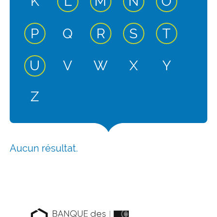
entrée active
entrée active
entrée activ
entrée 
K
L
M
N
O
entrée active
entrée active
entrée active
entrée 
P
Q
R
S
T
entrée active
U
V
W
X
Y
Z
Aucun résultat.