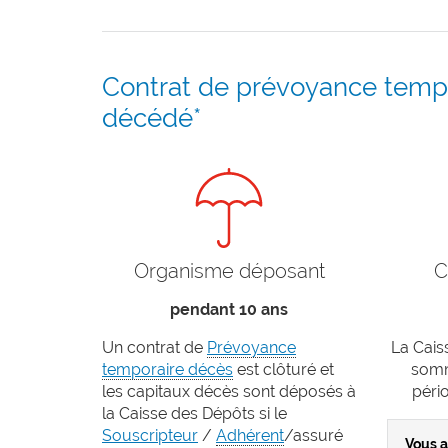
Contrat de prévoyance tempo
décédé*
Organisme déposant
C
pendant 10 ans
Un contrat de
Prévoyance
La Cais
temporaire décès
est clôturé et
somm
les capitaux décès sont déposés à
péri
la Caisse des Dépôts si le
Souscripteur
/
Adhérent
/assuré
Vous 