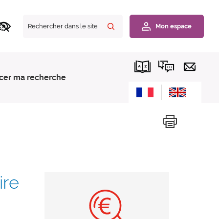
Rechercher
Mon espace
dans
le
site
cer ma recherche
Imprimer cette
ire